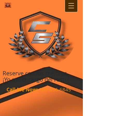
Reserve con los mejores,
¡Yo me encargo del resto!
Call Me Now:
305-896-6845