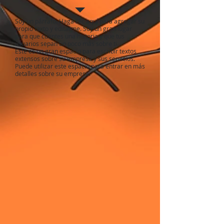
Soy un párrafo. Haga clic aquí para agregar su
propio texto y editarme. Soy un gran lugar
para que cuentes una historia y que tus
usuarios sepan un poco más sobre ti.
Este es un gran espacio para escribir textos
extensos sobre su empresa y sus servicios.
Puede utilizar este espacio para entrar en más
detalles sobre su empresa.